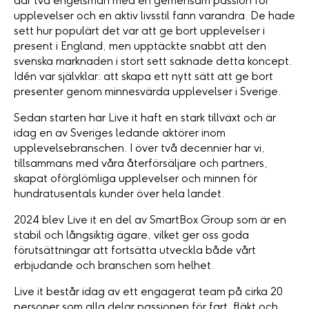
där två engelsmän med en gemensam passion för
upplevelser och en aktiv livsstil fann varandra. De hade
sett hur populärt det var att ge bort upplevelser i
present i England, men upptäckte snabbt att den
svenska marknaden i stort sett saknade detta koncept.
Idén var självklar: att skapa ett nytt sätt att ge bort
presenter genom minnesvärda upplevelser i Sverige.
Sedan starten har Live it haft en stark tillväxt och är
idag en av Sveriges ledande aktörer inom
upplevelsebranschen. I över två decennier har vi,
tillsammans med våra återförsäljare och partners,
skapat oförglömliga upplevelser och minnen för
hundratusentals kunder över hela landet.
2024 blev Live it en del av SmartBox Group som är en
stabil och långsiktig ägare, vilket ger oss goda
förutsättningar att fortsätta utveckla både vårt
erbjudande och branschen som helhet.
Live it består idag av ett engagerat team på cirka 20
personer som alla delar passionen för fart, fläkt och