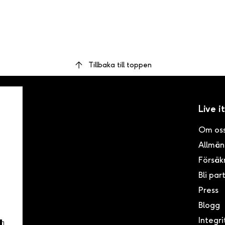
Tillbaka till toppen
Live it
Om os
Allmänn
inom
ser i
Försäk
ögsta
Bli par
Press
Blogg
Integri