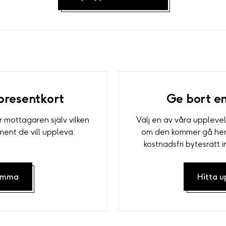
presentkort
Ge bort e
r mottagaren själv vilken
Välj en av våra upplevel
iment de vill uppleva.
om den kommer gå hem?
kostnadsfri bytesrätt 
summa
Hitta u