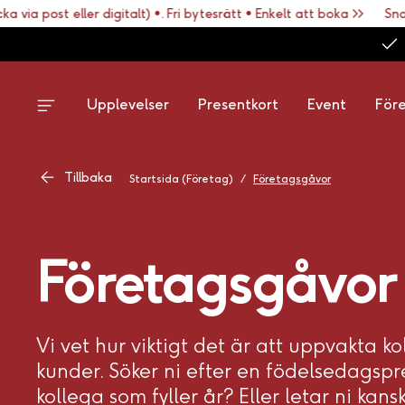
 via post eller digitalt) •. Fri bytesrätt • Enkelt att boka >>
Snabb
Upplevelser
Presentkort
Event
För
Tillbaka
Startsida (Företag)
/
Företagsgåvor
Företagsgåvor
Vi vet hur viktigt det är att uppvakta k
kunder. Söker ni efter en födelsedagspre
kollega som fyller år? Eller letar ni kans