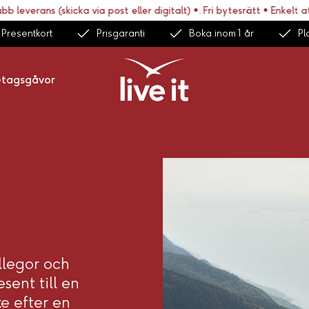
 leverans (skicka via post eller digitalt) •. Fri bytesrätt • Enkelt at
Presentkort
Prisgaranti
Boka inom 1 år
Pl
etagsgåvor
ollegor och
sent till en
ke efter en