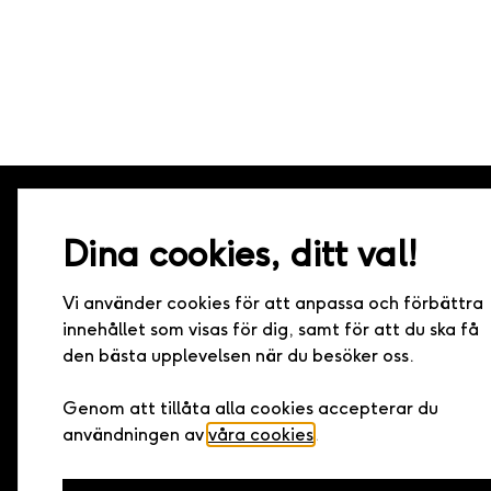
Dina cookies, ditt val!
Live it – Minnen för livet
Vi använder cookies för att anpassa och förbättra
Live it grundades 2005 och är idag marknadsledande 
innehållet som visas för dig, samt för att du ska få
upplevelsepresenter i Sverige. Med hundratals upplevel
den bästa upplevelsen när du besöker oss.
samarbete med landets bästa arrangörer har vi den h
kvaliteten och det bredaste utbudet av upplevelser.
Genom att tillåta alla cookies accepterar du
användningen av
våra cookies
.