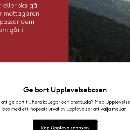
 eller ska gå i
r mottagaren
 passar dem
röm går i
Ge bort Upplevelseboxen
 att ge bort till flera kollegor och anställda? Med Uppleve
box med ett ihopsatt urval av upplevelser att välja mellan.
Köp Upplevelseboxen