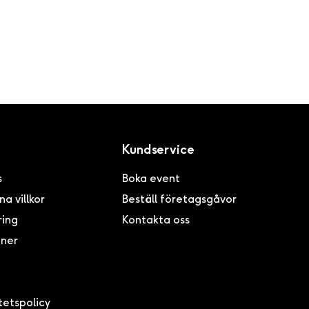
Kundservice
s
Boka event
a villkor
Beställ företagsgåvor
ring
Kontakta oss
tner
tetspolicy