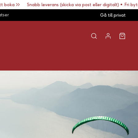
t boka >>
Snabb leverans (skicka via post eller digitalt) •. Fri byte
atser
Gå till privat