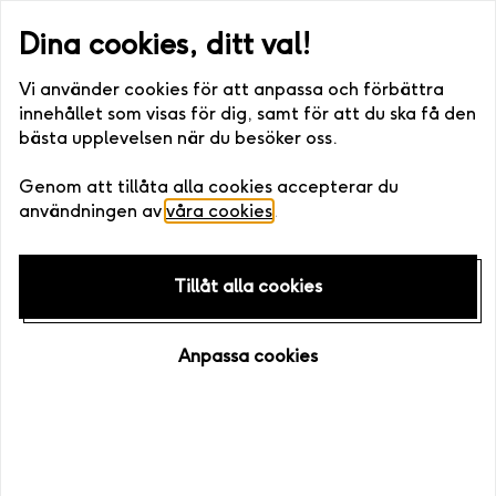
nkelt att boka >>
Snabb leverans (skicka via post eller digitalt) •.
Dina cookies, ditt val!
Vi använder cookies för att anpassa och förbättra
innehållet som visas för dig, samt för att du ska få den
bästa upplevelsen när du besöker oss.
Startsida (Företag)
/
Upplevelser
/
Underhållning
Genom att tillåta alla cookies accepterar du
användningen av
våra cookies
.
Underhållning
Tillåt alla cookies
Ge bort en upplevelse som bjuder på en
rejäl dos underhållning! Kanske du bjuder
du med dig själv?
Anpassa cookies
Underhållning
Nöje & Kultur
Quiz & Spel