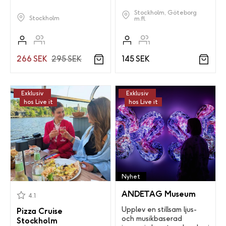
Stockholm, Göteborg
Stockholm
m.fl.
266 SEK
295 SEK
145 SEK
Exklusiv
Exklusiv
hos Live it
hos Live it
Nyhet
ANDETAG Museum
4.1
Upplev en stillsam ljus-
Pizza Cruise
och musikbaserad
Stockholm