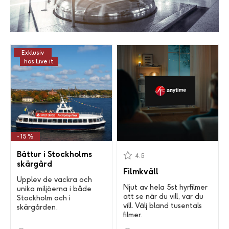
Exklusiv
hos Live it
- 15 %
Båttur i Stockholms
4.5
skärgård
Filmkväll
Upplev de vackra och
Njut av hela 5st hyrfilmer
unika miljöerna i både
att se när du vill, var du
Stockholm och i
vill. Välj bland tusentals
skärgården.
filmer.