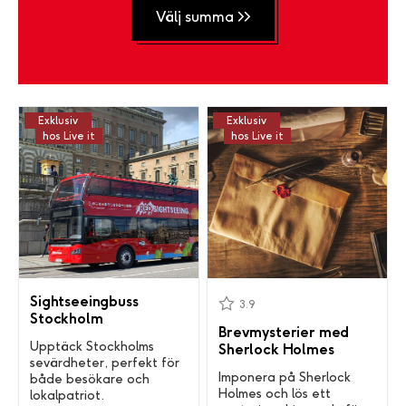
Välj summa >>
Exklusiv
Exklusiv
hos Live it
hos Live it
Sightseeingbuss
3.9
Stockholm
Brevmysterier med
Upptäck Stockholms
Sherlock Holmes
sevärdheter, perfekt för
Imponera på Sherlock
både besökare och
Holmes och lös ett
lokalpatriot.