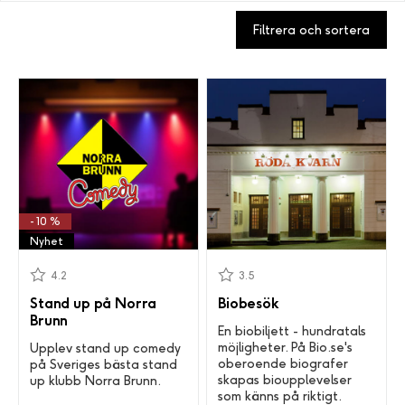
Filtrera och sortera
- 10 %
Nyhet
4.2
3.5
Stand up på Norra
Biobesök
Brunn
En biobiljett - hundratals
möjligheter. På Bio.se's
Upplev stand up comedy
oberoende biografer
på Sveriges bästa stand
skapas bioupplevelser
up klubb Norra Brunn.
som känns på riktigt.