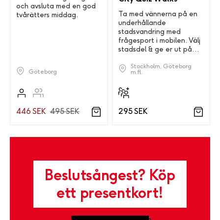
och avsluta med en god
Ta med vännerna på en
tvårätters middag.
underhållande
stadsvandring med
frågesport i mobilen. Välj
stadsdel & ge er ut på
stan.
Stockholm, Göteborg
Göteborg
m.fl.
446 SEK
495 SEK
295 SEK
Beslutsångest? Köp
ett presentkort!