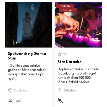
Exklusiv
hos Live it
Spökvandring Gamla
5.0
Stan
Star Karaoke
I Gamla stans mörka
Upplev karaoke i centrala
gränder får berättelser
Göteborg med ett eget
och spökhistorier liv på
rum och över 100 000
nytt.
låtar i låtbiblioteket.
Stockholm
Göteborg