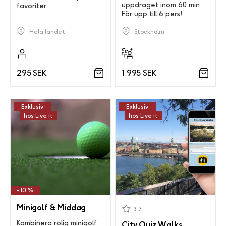
uppdraget inom 60 min.
favoriter.
För upp till 6 pers!
Hela landet
Stockholm
295 SEK
1 995 SEK
Exklusiv
Exklusiv
hos Live it
hos Live it
- 10 %
Minigolf & Middag
3.7
Kombinera rolig minigolf
City Quiz Walks