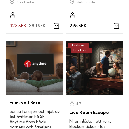
Stockholm
Hela landet
323 SEK
380 SEK
295 SEK
Exklusiv
hos Live it
Filmkväll Barn
4.7
Samla familjen och njut av
Live Room Escape
5st hyrfilmer. På SF
Ni är inlåsta i ett rum,
Anytime finns både
klockan tickar - lös
barnens och familjens