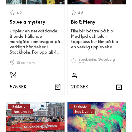
4.2
4.5
Solve a mystery
Bio & Meny
Upplev en nervkittlande
Film blir bättre på bio!
& underhållande
Med ljud och bild i
mordgåta som bygger på
toppklass blir film på bio
verkliga händelser i
en verklig upplevelse.
Stockholm. För upp till 4
personer!
Stockholm, Göteborg
Stockholm
m.fl.
200 SEK
575 SEK
Exklusiv
Exklusiv
hos Live it
hos Live it