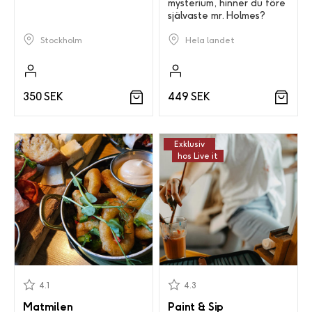
mysterium, hinner du före
självaste mr. Holmes?
Stockholm
Hela landet
350 SEK
449 SEK
Exklusiv
hos Live it
4.1
4.3
Matmilen
Paint & Sip