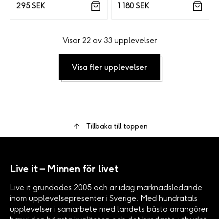
295 SEK
1 180 SEK
Visar 22 av 33 upplevelser
Visa fler upplevelser
Tillbaka till toppen
Live it – Minnen för livet
Live it grundades 2005 och är idag marknadsledande
inom upplevelsepresenter i Sverige. Med hundratals
upplevelser i samarbete med landets bästa arrangörer