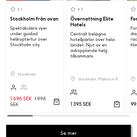
4.7
4.3
Stockholm från ovan
Övernattning Elite
Fo
Hotels
Spektakulära vyer
For
under guidad
dag
Centralt belägna
helikoptertur över
rac
hotellpärlor över hela
Stockholm city.
kla
landet. Njut av en
avkopplande helg
tillsammans.
Stockholm
Stockholm, Malmö m.fl.
1 696 SEK
1 995
1 395 SEK
99
SEK
Se mer