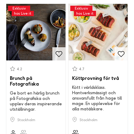
Exklusiv
Exklusiv
hos Live it
hos Live it
4.2
4.7
Brunch på
Köttprovning för två
Fotografiska
Kött i världsklass.
Hantverksmässigt och
Ge bort en härlig brunch
ansvarsfullt från hage till
på Fotografiska och
mage. En upplevelse för
upplev deras inspirerande
alla matälskare.
utställningar.
Stockholm
Stockholm