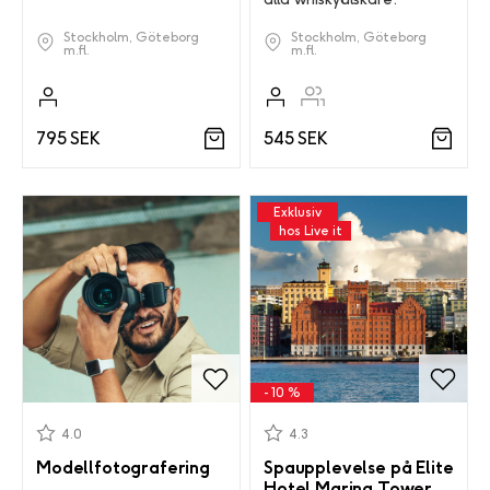
Stockholm, Göteborg
Stockholm, Göteborg
m.fl.
m.fl.
795 SEK
545 SEK
Exklusiv
hos Live it
- 10 %
4.0
4.3
Modellfotografering
Spaupplevelse på Elite
Hotel Marina Tower