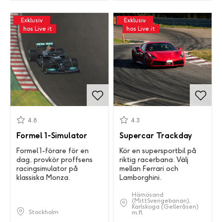
Exklusiv
Exklusiv
hos Live it
hos Live it
4.8
4.3
Formel 1-Simulator
Supercar Trackday
Formel 1-förare för en
Kör en supersportbil på
dag, provkör proffsens
riktig racerbana. Välj
racingsimulator på
mellan Ferrari och
klassiska Monza.
Lamborghini.
Härnösand
(MittSverigebanan),
Karlskoga (Gelleråsen)
Stockholm
m.fl.