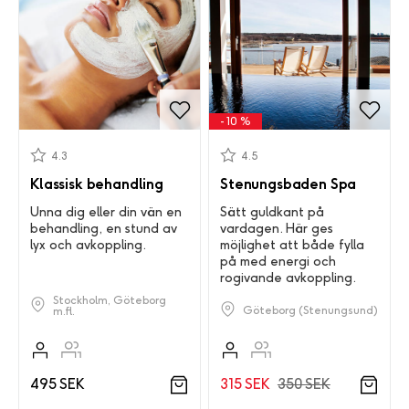
- 10 %
4.3
4.5
Klassisk behandling
Stenungsbaden Spa
Unna dig eller din vän en
Sätt guldkant på
behandling, en stund av
vardagen. Här ges
lyx och avkoppling.
möjlighet att både fylla
på med energi och
rogivande avkoppling.
Stockholm, Göteborg
Göteborg (Stenungsund)
m.fl.
495 SEK
315 SEK
350 SEK