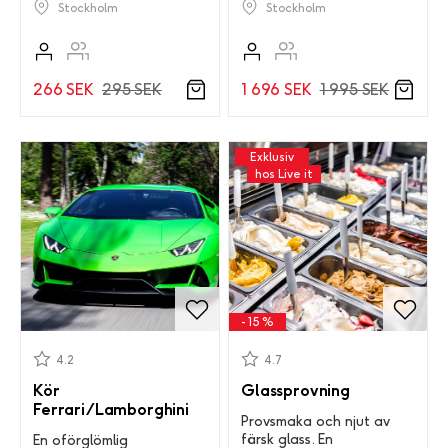
Stockholm
Stockholm
1 696 SEK
1 995 SEK
266 SEK
295 SEK
Exklusiv
hos Live it
- 15 %
4.2
4.7
Kör
Glassprovning
Ferrari/Lamborghini
Provsmaka och njut av
färsk glass. En
En oförglömlig