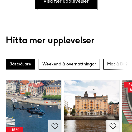
Visa fler upplevelser
Hitta mer upplevelser
Bästsäljare
Weekend & övernattningar
Mat & Dryck
Ex
h
- 15 %