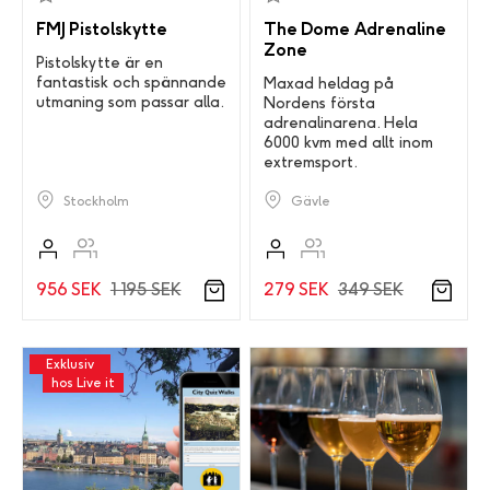
FMJ Pistolskytte
The Dome Adrenaline
Zone
Pistolskytte är en
fantastisk och spännande
Maxad heldag på
utmaning som passar alla.
Nordens första
adrenalinarena. Hela
6000 kvm med allt inom
extremsport.
Stockholm
Gävle
956 SEK
1 195 SEK
279 SEK
349 SEK
Exklusiv
hos Live it