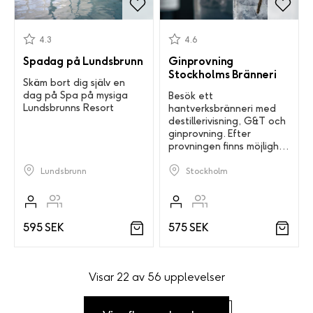
4.3
4.6
Spadag på Lundsbrunn
Ginprovning
Stockholms Bränneri
Skäm bort dig själv en
dag på Spa på mysiga
Besök ett
Lundsbrunns Resort
hantverksbränneri med
destillerivisning, G&T och
ginprovning. Efter
provningen finns möjlighet
för gårdsförsäljning.
Lundsbrunn
Stockholm
595 SEK
575 SEK
Visar 22 av 56 upplevelser