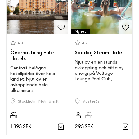
Nyhet
4.3
4.2
Övernattning Elite
Spadag Steam Hotel
Hotels
Njut av en en stunds
avkoppling och hitta ny
Centralt belägna
energi på Voltage
hotellpärlor över hela
Lounge Pool Club,
landet. Njut av en
avkopplande helg
tillsammans.
Västerås
Stockholm, Malmö m.fl.
295 SEK
1 395 SEK