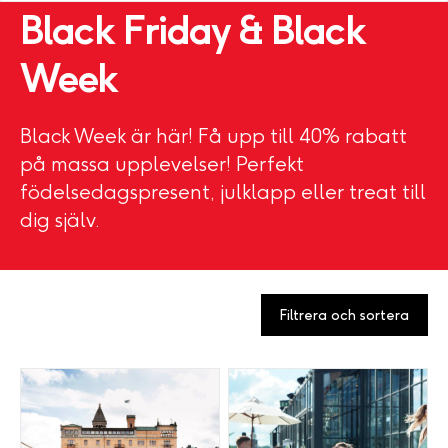
Black Friday & Black
Week
Black Week är här! Få upp till 40% rabatt
på massa upplevelser! Perfekt
födelsedagspresent, julklapp eller treat till
dig själv.
Filtrera och sortera