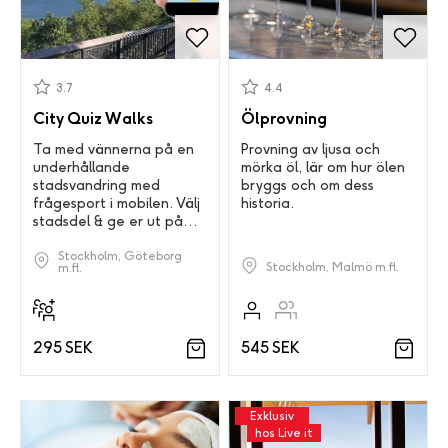
3.7
4.4
City Quiz Walks
Ölprovning
Ta med vännerna på en
Provning av ljusa och
underhållande
mörka öl, lär om hur ölen
stadsvandring med
bryggs och om dess
frågesport i mobilen. Välj
historia.
stadsdel & ge er ut på
stan.
Stockholm, Göteborg
Stockholm, Malmö m.fl.
m.fl.
545 SEK
295 SEK
Exklusiv
hos Live it