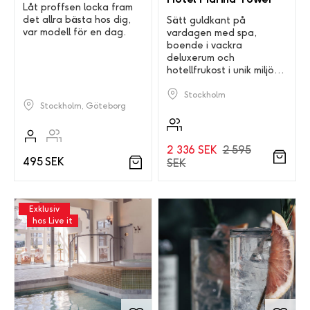
Låt proffsen locka fram
det allra bästa hos dig,
Sätt guldkant på
var modell för en dag.
vardagen med spa,
boende i vackra
deluxerum och
hotellfrukost i unik miljö
vid Stockholms inlopp.
Stockholm
Stockholm, Göteborg
2 336 SEK
2 595
495 SEK
SEK
Exklusiv
hos Live it