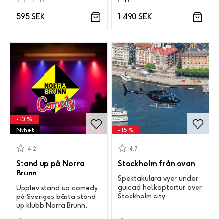
1 490 SEK
595 SEK
- 10 %
Nyhet
- 15 %
4.2
4.7
Stand up på Norra
Stockholm från ovan
Brunn
Spektakulära vyer under
guidad helikoptertur över
Upplev stand up comedy
Stockholm city.
på Sveriges bästa stand
up klubb Norra Brunn.