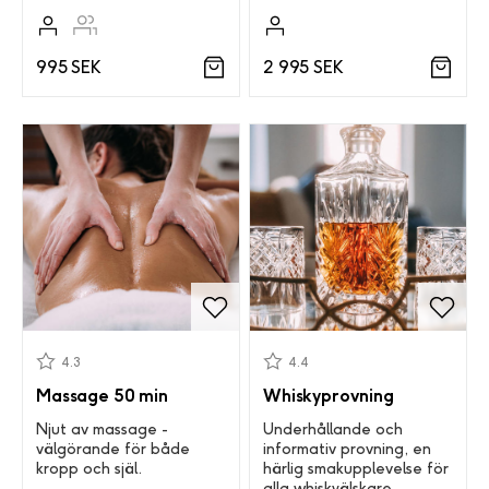
995 SEK
2 995 SEK
4.3
4.4
Massage 50 min
Whiskyprovning
Njut av massage -
Underhållande och
välgörande för både
informativ provning, en
kropp och själ.
härlig smakupplevelse för
alla whiskyälskare.