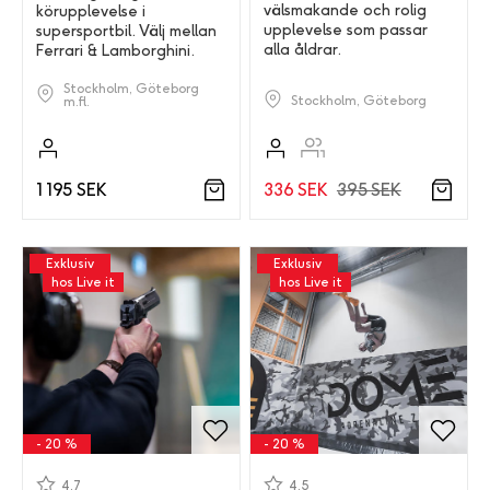
välsmakande och rolig
körupplevelse i
upplevelse som passar
supersportbil. Välj mellan
alla åldrar.
Ferrari & Lamborghini.
Stockholm, Göteborg
Stockholm, Göteborg
m.fl.
336 SEK
395 SEK
1 195 SEK
Exklusiv
Exklusiv
hos Live it
hos Live it
- 20 %
- 20 %
4.7
4.5