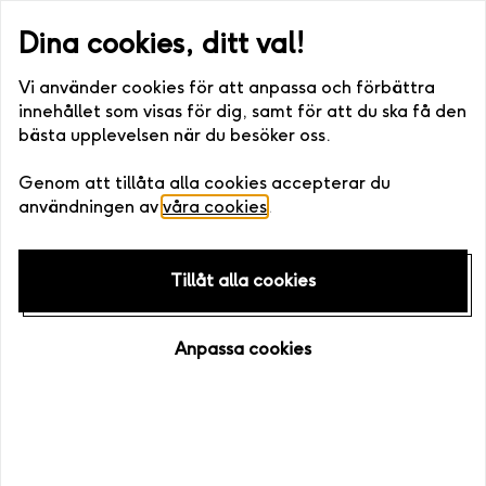
eller digitalt) •. Fri bytesrätt • Enkelt att boka
Snabb leverans (v
Dina cookies, ditt val!
Vi använder cookies för att anpassa och förbättra
innehållet som visas för dig, samt för att du ska få den
bästa upplevelsen när du besöker oss.
Hem
/
Bli återförsäljare
Genom att tillåta alla cookies accepterar du
användningen av
våra cookies
.
Vill ni också sälja presenter
Tillåt alla cookies
från Sveriges största
upplevelseföretag?
Anpassa cookies
Våra produkter ska vara glädjande och lönsamma
både för oss och för våra återförsäljare, samtidigt som
kundnyttan alltid står i fokus. Det finns en stor mängd
människor som letar efter något varaktigt och mindre