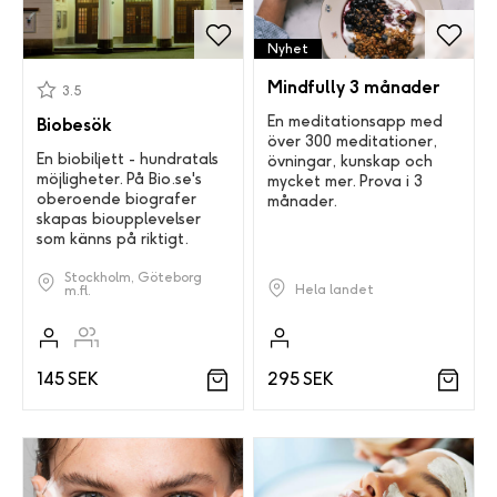
Nyhet
Mindfully 3 månader
3.5
En meditationsapp med
Biobesök
över 300 meditationer,
En biobiljett - hundratals
övningar, kunskap och
möjligheter. På Bio.se's
mycket mer. Prova i 3
oberoende biografer
månader.
skapas bioupplevelser
som känns på riktigt.
Stockholm, Göteborg
Hela landet
m.fl.
295 SEK
145 SEK