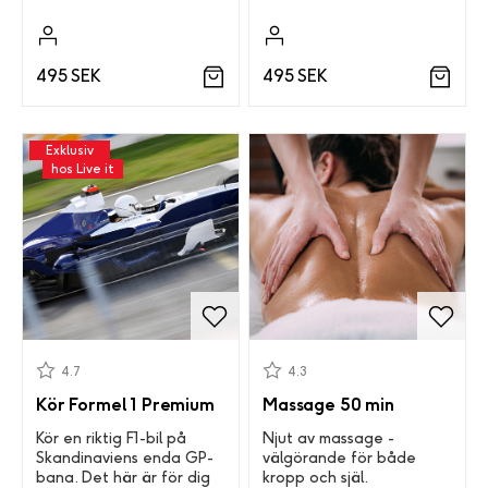
495 SEK
495 SEK
Exklusiv
hos Live it
4.7
4.3
Kör Formel 1 Premium
Massage 50 min
Kör en riktig F1-bil på
Njut av massage -
Skandinaviens enda GP-
välgörande för både
bana. Det här är för dig
kropp och själ.