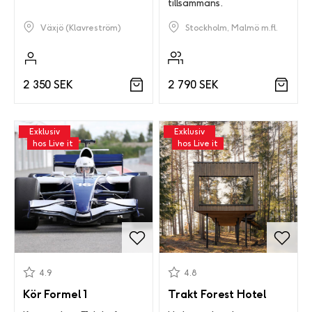
tillsammans.
Växjö (Klavreström)
Stockholm, Malmö m.fl.
2 350 SEK
2 790 SEK
Exklusiv
Exklusiv
hos Live it
hos Live it
4.9
4.8
Kör Formel 1
Trakt Forest Hotel