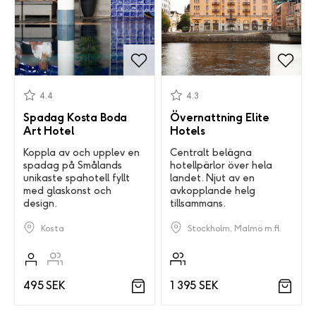
4.4
4.3
Spadag Kosta Boda
Övernattning Elite
Art Hotel
Hotels
Koppla av och upplev en
Centralt belägna
spadag på Smålands
hotellpärlor över hela
unikaste spahotell fyllt
landet. Njut av en
med glaskonst och
avkopplande helg
design.
tillsammans.
Kosta
Stockholm, Malmö m.fl.
495 SEK
1 395 SEK