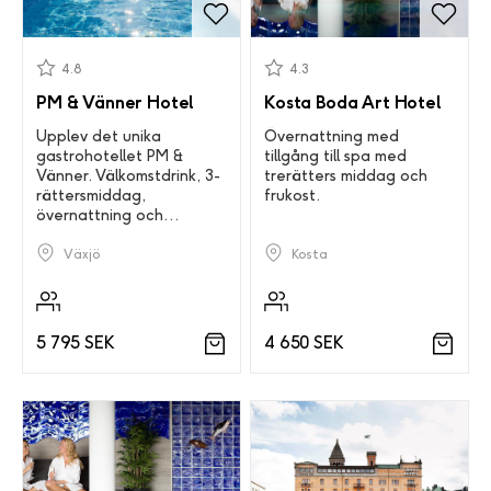
4.8
4.3
PM & Vänner Hotel
Kosta Boda Art Hotel
Upplev det unika
Övernattning med
gastrohotellet PM &
tillgång till spa med
Vänner. Välkomstdrink, 3-
trerätters middag och
rättersmiddag,
frukost.
övernattning och
frukostbuffé.
Kosta
Växjö
4 650 SEK
5 795 SEK