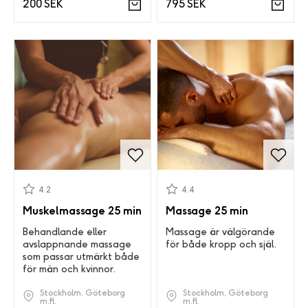
795 SEK
200 SEK
4.2
4.4
Muskelmassage 25 min
Massage 25 min
Behandlande eller
Massage är välgörande
avslappnande massage
för både kropp och själ.
som passar utmärkt både
för män och kvinnor.
Stockholm, Göteborg
Stockholm, Göteborg
m.fl.
m.fl.