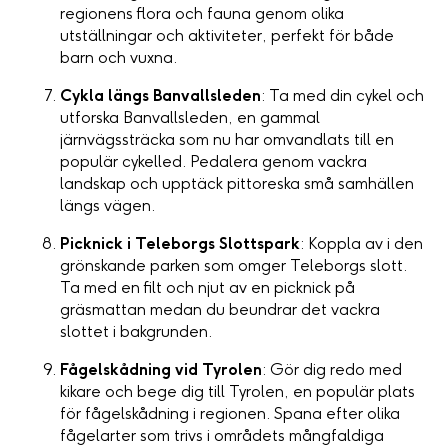
regionens flora och fauna genom olika
utställningar och aktiviteter, perfekt för både
barn och vuxna.
Cykla längs Banvallsleden
: Ta med din cykel och
utforska Banvallsleden, en gammal
järnvägssträcka som nu har omvandlats till en
populär cykelled. Pedalera genom vackra
landskap och upptäck pittoreska små samhällen
längs vägen.
Picknick i Teleborgs Slottspark
: Koppla av i den
grönskande parken som omger Teleborgs slott.
Ta med en filt och njut av en picknick på
gräsmattan medan du beundrar det vackra
slottet i bakgrunden.
Fågelskådning vid Tyrolen
: Gör dig redo med
kikare och bege dig till Tyrolen, en populär plats
för fågelskådning i regionen. Spana efter olika
fågelarter som trivs i områdets mångfaldiga