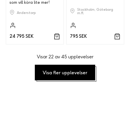
som vill köra lite mer!
Stockholm, Göteborg
Anderstorp
m.fl.
795 SEK
24 795 SEK
Visar 22 av 45 upplevelser
Visa fler upplevelser