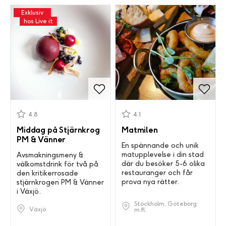
Exklusiv
hos Live it
4.8
4.1
Middag på Stjärnkrog
Matmilen
PM & Vänner
En spännande och unik
matupplevelse i din stad
Avsmakningsmeny &
där du besöker 5-6 olika
välkomstdrink för två på
restauranger och får
den kritikerrosade
prova nya rätter.
stjärnkrogen PM & Vänner
i Växjö.
Stockholm, Göteborg
Växjö
m.fl.