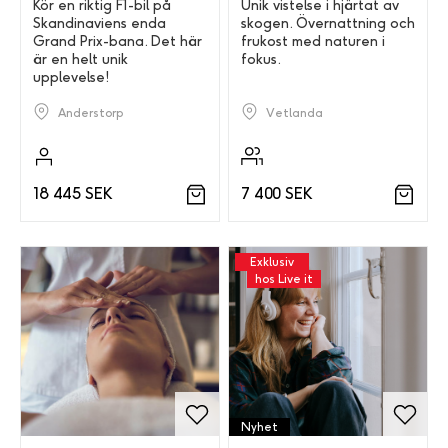
Kör en riktig F1-bil på
Unik vistelse i hjärtat av
Skandinaviens enda
skogen. Övernattning och
Grand Prix-bana. Det här
frukost med naturen i
är en helt unik
fokus.
upplevelse!
Vetlanda
Anderstorp
7 400 SEK
18 445 SEK
Exklusiv
hos Live it
Nyhet