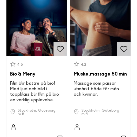
4.5
4.2
Bio & Meny
Muskelmassage 50 min
Film blir bättre på bio!
Massage som passar
Med ljud och bild i
utmärkt både för män
toppklass blir film på bio
och kvinnor.
en verklig upplevelse.
Stockholm, Göteborg
Stockholm, Göteborg
m.fl.
m.fl.