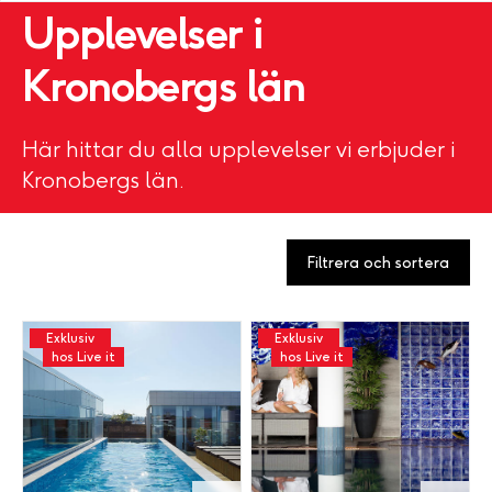
Upplevelser i
Kronobergs län
Här hittar du alla upplevelser vi erbjuder i
Kronobergs län.
Filtrera och sortera
Exklusiv
Exklusiv
hos Live it
hos Live it