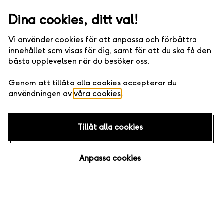
cka via post eller digitalt) •. Fri bytesrätt • Enkelt att boka >>
S
Dina cookies, ditt val!
Vi använder cookies för att anpassa och förbättra
innehållet som visas för dig, samt för att du ska få den
bästa upplevelsen när du besöker oss.
Hem
/
Platser
/
Kronobergs län
Genom att tillåta alla cookies accepterar du
användningen av
våra cookies
.
Tillåt alla cookies
Anpassa cookies