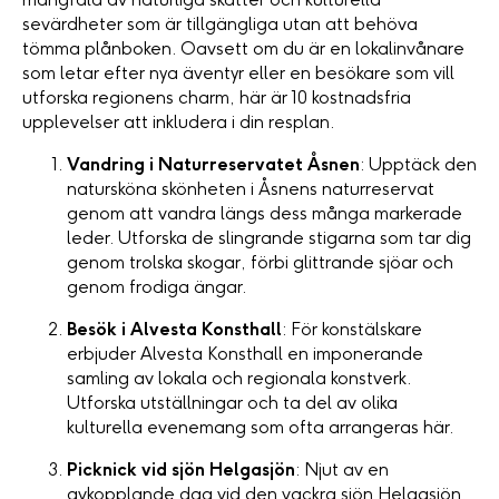
sevärdheter som är tillgängliga utan att behöva
tömma plånboken. Oavsett om du är en lokalinvånare
som letar efter nya äventyr eller en besökare som vill
utforska regionens charm, här är 10 kostnadsfria
upplevelser att inkludera i din resplan.
Vandring i Naturreservatet Åsnen
: Upptäck den
natursköna skönheten i Åsnens naturreservat
genom att vandra längs dess många markerade
leder. Utforska de slingrande stigarna som tar dig
genom trolska skogar, förbi glittrande sjöar och
genom frodiga ängar.
Besök i Alvesta Konsthall
: För konstälskare
erbjuder Alvesta Konsthall en imponerande
samling av lokala och regionala konstverk.
Utforska utställningar och ta del av olika
kulturella evenemang som ofta arrangeras här.
Picknick vid sjön Helgasjön
: Njut av en
avkopplande dag vid den vackra sjön Helgasjön.