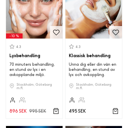
- 10 %
4.3
4.3
Lyxbehandling
Klassisk behandling
70 minuters behandling,
Unna dig eller din vän en
en stund av lyx i en
behandling, en stund av
avkopplande miljö.
lyx och avkoppling.
Stockholm, Göteborg
Stockholm, Göteborg
m.fl.
m.fl.
896 SEK
995 SEK
495 SEK