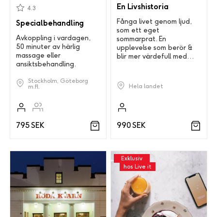
En Livshistoria
4.3
Fånga livet genom ljud,
Specialbehandling
som ett eget
Avkoppling i vardagen,
sommarprat. En
50 minuter av härlig
upplevelse som berör &
massage eller
blir mer värdefull med
ansiktsbehandling.
åren.
Stockholm, Göteborg
Hela landet
m.fl.
990 SEK
795 SEK
Exklusiv
hos Live it