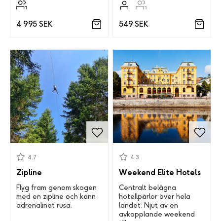
549 SEK
4 995 SEK
4.7
4.3
Zipline
Weekend Elite Hotels
Flyg fram genom skogen
Centralt belägna
med en zipline och känn
hotellpärlor över hela
adrenalinet rusa.
landet. Njut av en
avkopplande weekend