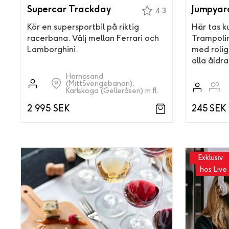
Supercar Trackday
Jumpyar
4.3
Kör en supersportbil på riktig
Här tas ku
racerbana. Välj mellan Ferrari och
Trampoli
Lamborghini.
med rolig
alla åldra
Härnösand
(MittSverigebanan),
Karlskoga (Gelleråsen) m.fl.
2 995 SEK
245 SEK
Exklusiv
hos Live 