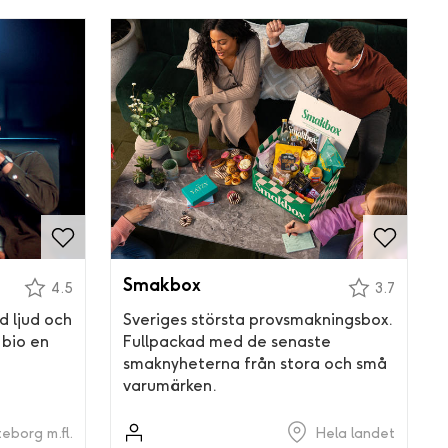
Smakbox
4.5
3.7
d ljud och
Sveriges största provsmakningsbox.
å bio en
Fullpackad med de senaste
smaknyheterna från stora och små
varumärken.
eborg m.fl.
Hela landet