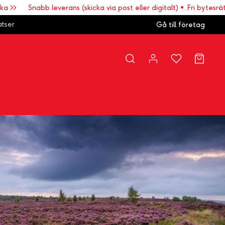
Snabb leverans (skicka via post eller digitalt) •. Fri bytesrätt • Enk
atser
Gå till företag