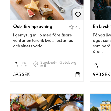
Ost- & vinprovning
En Livshi
4.3
I gemytlig miljö med föreläsare
Fånga liv
väntar en lärorik kväll i ostarnas
eget som
och vinets värld.
som berör
åren.
Stockholm, Göteborg
m.fl.
595 SEK
990 SEK