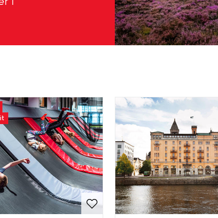
r i
it