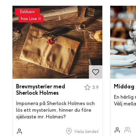
Exklusiv
hos Live it
Brevmysterier med
Middag
3.9
Sherlock Holmes
En härlig
Imponera på Sherlock Holmes och
Välj mella
lös ett mysterium, hinner du före
självaste mr. Holmes?
Hela landet