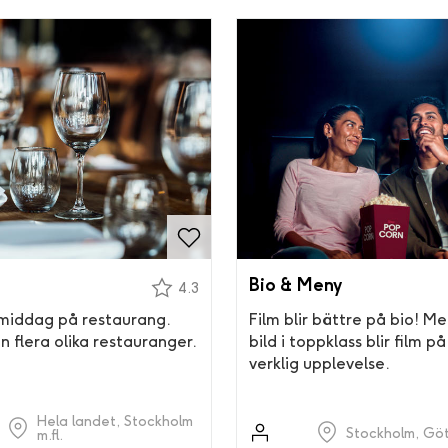
Bio & Meny
4.3
 middag på restaurang.
Film blir bättre på bio! Me
n flera olika restauranger.
bild i toppklass blir film p
verklig upplevelse.
Hela landet, Stockholm
Stockholm, Göt
m.fl.