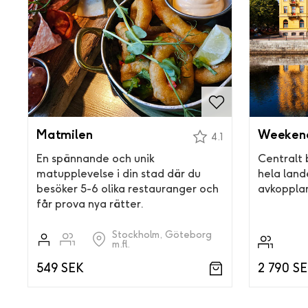
Matmilen
Weekend
4.1
En spännande och unik
Centralt 
matupplevelse i din stad där du
hela land
besöker 5-6 olika restauranger och
avkoppla
får prova nya rätter.
Stockholm, Göteborg
m.fl.
549 SEK
2 790 S