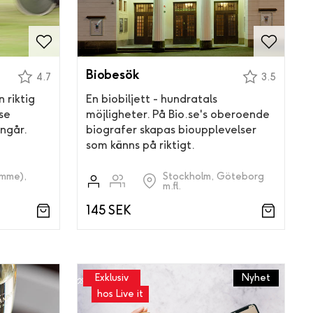
Biobesök
4.7
3.5
n riktig
En biobiljett - hundratals
se
möjligheter. På Bio.se's oberoende
ingår.
biografer skapas bioupplevelser
som känns på riktigt.
omme),
Stockholm, Göteborg
m.fl.
145 SEK
Exklusiv
Nyhet
hos Live it