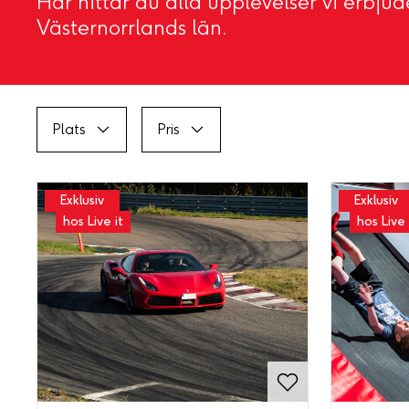
Här hittar du alla upplevelser vi erbjude
Västernorrlands län.
Plats
Pris
Exklusiv
Exklusiv
hos Live it
hos Live 