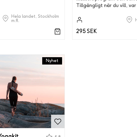
Tillgängligt när du vill, var 
Hela landet, Stockholm
m.fl.
295 SEK
Nyhet
Yogakit