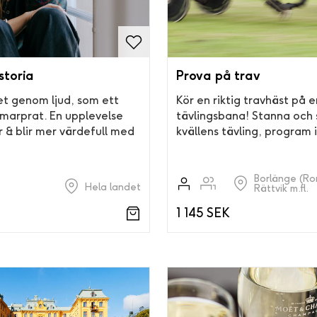
storia
Prova på trav
et genom ljud, som ett
Kör en riktig travhäst på e
marprat. En upplevelse
tävlingsbana! Stanna och 
 & blir mer värdefull med
kvällens tävling, program 
Borlänge (R
Hela landet
Rättvik m.fl.
1 145 SEK