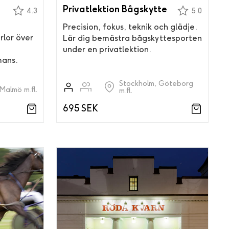
Privatlektion Bågskytte
4.3
5.0
Precision, fokus, teknik och glädje.
rlor över
Lär dig bemästra bågskyttesporten
under en privatlektion.
mans.
Stockholm, Göteborg
Malmö m.fl.
m.fl.
695 SEK