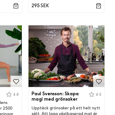
295 SEK
Paul Svensson: Skapa
4.8
4.5
magi med grönsaker
dens
Upptäck grönsaker på ett helt nytt
er 2500
sätt. Att laga växtbaserad mat är
aningar.