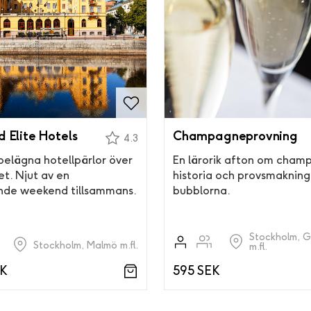
 Elite Hotels
Champagneprovning
4.3
belägna hotellpärlor över
En lärorik afton om cham
et. Njut av en
historia och provsmakning
nde weekend tillsammans.
bubblorna.
Stockholm, 
Stockholm, Malmö m.fl.
m.fl.
EK
595 SEK