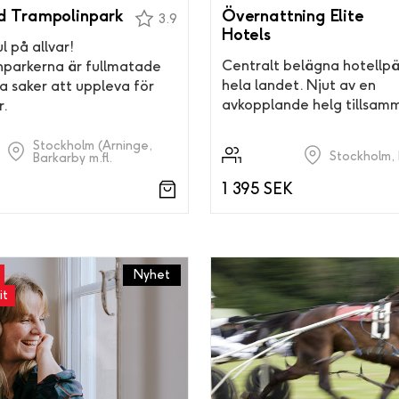
d Trampolinpark
Övernattning Elite
3.9
Hotels
l på allvar!
Centralt belägna hotellpä
nparkerna är fullmatade
hela landet. Njut av en
a saker att uppleva för
avkopplande helg tillsam
r.
Stockholm (Arninge,
Stockholm, 
Barkarby m.fl.
1 395 SEK
Nyhet
it