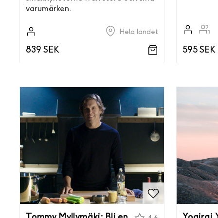
varumärken.
Hela landet
839 SEK
595 SEK
Tommy Myllymäki: Bli en
Yogiraj 