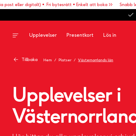
ler digitalt) •. Fri bytesrätt • Enkelt att boka >>
Snabb leverans (
Upplevelser
Presentkort
Lös in
Tillbaka
Hem
/
Platser
/
Västernorrlands län
Upplevelser i
Västernorrland