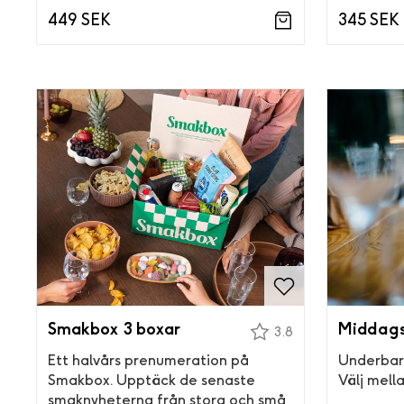
449 SEK
345 SEK
Smakbox 3 boxar
Middags
3.8
Ett halvårs prenumeration på
Underbar
Smakbox. Upptäck de senaste
Välj mella
smaknyheterna från stora och små