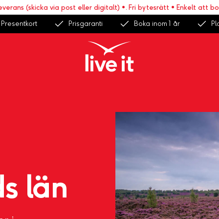
skicka via post eller digitalt) •. Fri bytesrätt • Enkelt att boka >>
Presentkort
Prisgaranti
Boka inom 1 år
Pl
s län