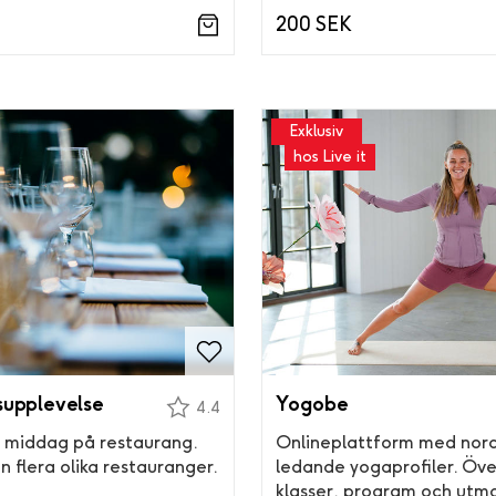
200 SEK
Exklusiv
hos Live it
upplevelse
Yogobe
4.4
 middag på restaurang.
Onlineplattform med nor
n flera olika restauranger.
ledande yogaprofiler. Öv
klasser, program och utm