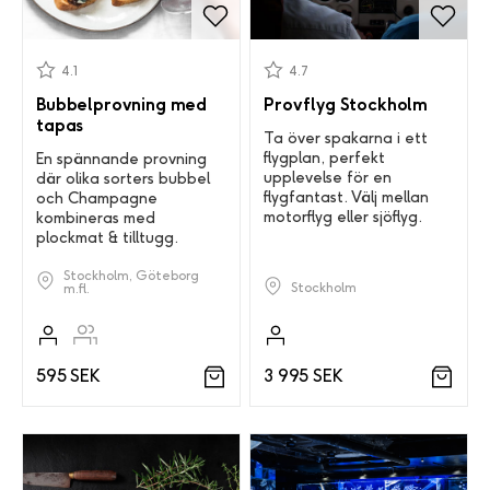
4.1
4.7
Bubbelprovning med
Provflyg Stockholm
tapas
Ta över spakarna i ett
flygplan, perfekt
En spännande provning
upplevelse för en
där olika sorters bubbel
flygfantast. Välj mellan
och Champagne
motorflyg eller sjöflyg.
kombineras med
plockmat & tilltugg.
Stockholm, Göteborg
Stockholm
m.fl.
3 995 SEK
595 SEK