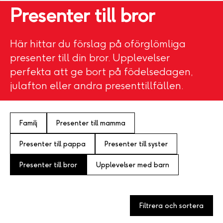
Presenter till bror
Här hittar du förslag på oförglömliga
presenter till din bror. Upplevelser
perfekta att ge bort på födelsedagen,
julafton eller andra presenttillfällen.
Familj
Presenter till mamma
Presenter till pappa
Presenter till syster
Presenter till bror
Upplevelser med barn
Filtrera och sortera