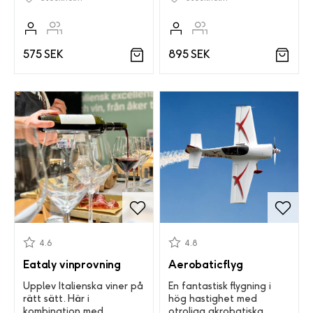
895 SEK
575 SEK
4.6
4.8
Eataly vinprovning
Aerobaticflyg
Upplev Italienska viner på
En fantastisk flygning i
rätt sätt. Här i
hög hastighet med
kombination med
otroliga akrobatiska