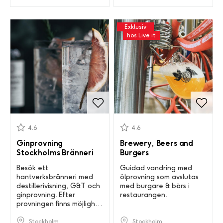
Exklusiv
hos Live it
4.6
4.6
Ginprovning
Brewery, Beers and
Stockholms Bränneri
Burgers
Besök ett
Guidad vandring med
hantverksbränneri med
ölprovning som avslutas
destillerivisning, G&T och
med burgare & bärs i
ginprovning. Efter
restaurangen.
provningen finns möjlighet
för gårdsförsäljning.
Stockholm
Stockholm