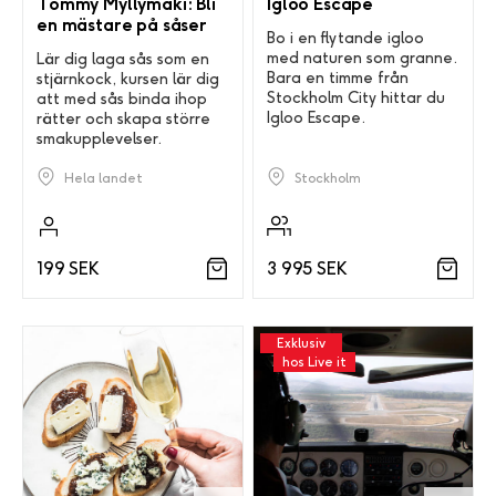
Tommy Myllymäki: Bli
Igloo Escape
en mästare på såser
Bo i en flytande igloo
med naturen som granne.
Lär dig laga sås som en
Bara en timme från
stjärnkock, kursen lär dig
Stockholm City hittar du
att med sås binda ihop
Igloo Escape.
rätter och skapa större
smakupplevelser.
Stockholm
Hela landet
3 995 SEK
199 SEK
Exklusiv
hos Live it