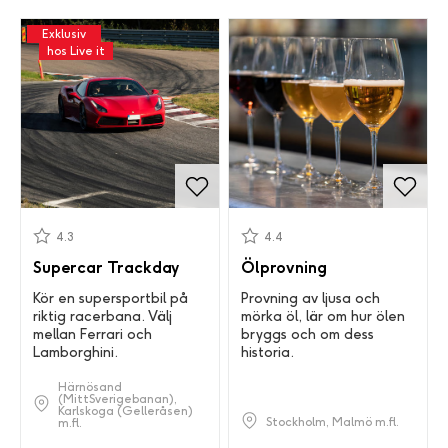
Exklusiv
hos Live it
4.3
4.4
Supercar Trackday
Ölprovning
Kör en supersportbil på
Provning av ljusa och
riktig racerbana. Välj
mörka öl, lär om hur ölen
mellan Ferrari och
bryggs och om dess
Lamborghini.
historia.
Härnösand
(MittSverigebanan),
Karlskoga (Gelleråsen)
Stockholm, Malmö m.fl.
m.fl.