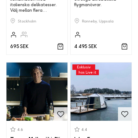
italienska delikatesser.
flygmanövrar.
Välj mellan flera
inspirerande teman.
Ronneby, Uppsala
Stockholm
4 495 SEK
695 SEK
Exklusiv
hos Live it
4.6
4.4