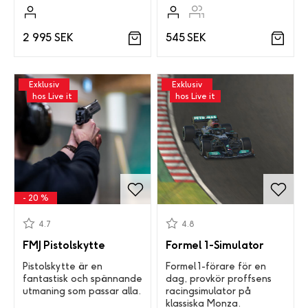
545 SEK
2 995 SEK
Exklusiv
Exklusiv
hos Live it
hos Live it
- 20 %
4.7
4.8
FMJ Pistolskytte
Formel 1-Simulator
Pistolskytte är en
Formel 1-förare för en
fantastisk och spännande
dag, provkör proffsens
utmaning som passar alla.
racingsimulator på
klassiska Monza.