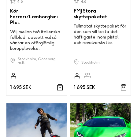
4.5
4.8
Kör
FMJ Stora
Ferrari/Lamborghini
skyttepaketet
Plus
Fullmatat skyttepaket för
den som vill testa det
Välj mellan två italienska
häftigaste inom pistol
fullblod, oavsett val så
och revolverskytte.
väntar en oförglömlig
körupplevelse.
Stockholm, Göteborg
Stockholm
m.fl.
1 695 SEK
1 695 SEK