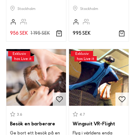
Stockholm
Stockholm
956 SEK
1 195 SEK
995 SEK
Exklusiv
Exklusiv
hos Live it
hos Live it
3.6
4.7
Besök en barberare
Wingsuit VR-Flight
Ge bort ett besök på en
Flyg i världens enda