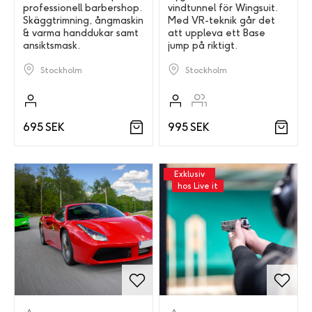
professionell barbershop.
vindtunnel för Wingsuit.
Skäggtrimning, ångmaskin
Med VR-teknik går det
& varma handdukar samt
att uppleva ett Base
ansiktsmask.
jump på riktigt.
Stockholm
Stockholm
695 SEK
995 SEK
Exklusiv
hos Live it