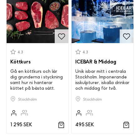
4.3
4.3
Köttkurs
ICEBAR & Middag
Gå en köttkurs och lär
Unik isbar mitt i centrala
dig grunderna i styckning
Stockholm. Imponerande
samt hur ni hanterar
isskulpturer, iskalla drinkar
köttet på bästa sätt.
och middag för två.
Stockholm
Stockholm
1 295 SEK
495 SEK