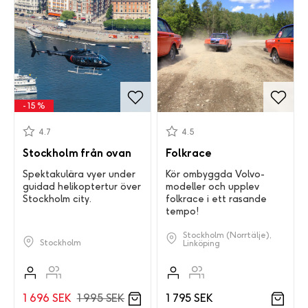
- 15 %
4.7
4.5
Stockholm från ovan
Folkrace
Spektakulära vyer under
Kör ombyggda Volvo-
guidad helikoptertur över
modeller och upplev
Stockholm city.
folkrace i ett rasande
tempo!
Stockholm (Norrtälje),
Stockholm
Linköping
1 696 SEK
1 995 SEK
1 795 SEK