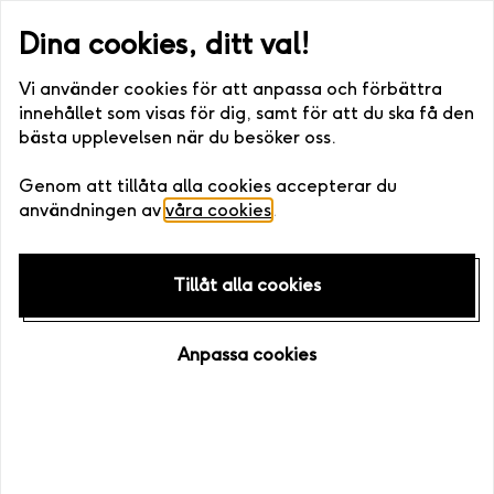
ller digitalt) •. Fri bytesrätt • Enkelt att boka >>
Snabb leverans (
Dina cookies, ditt val!
Vi använder cookies för att anpassa och förbättra
innehållet som visas för dig, samt för att du ska få den
bästa upplevelsen när du besöker oss.
Hem
/
Presenttips
/
Familj
/
Presenter till bror
Genom att tillåta alla cookies accepterar du
användningen av
våra cookies
.
Tillåt alla cookies
Anpassa cookies