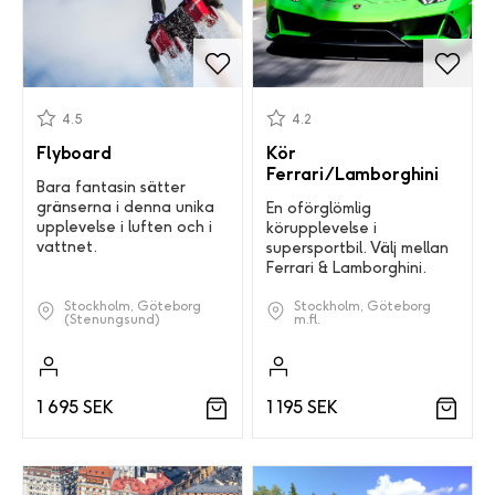
4.5
4.2
Flyboard
Kör
Ferrari/Lamborghini
Bara fantasin sätter
gränserna i denna unika
En oförglömlig
upplevelse i luften och i
körupplevelse i
vattnet.
supersportbil. Välj mellan
Ferrari & Lamborghini.
Stockholm, Göteborg
Stockholm, Göteborg
(Stenungsund)
m.fl.
1 695 SEK
1 195 SEK