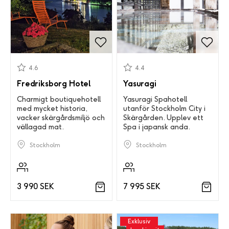
4.6
4.4
Fredriksborg Hotel
Yasuragi
Charmigt boutiquehotell
Yasuragi Spahotell
med mycket historia,
utanför Stockholm City i
vacker skärgårdsmiljö och
Skärgården. Upplev ett
vällagad mat.
Spa i japansk anda.
Stockholm
Stockholm
3 990 SEK
7 995 SEK
Exklusiv