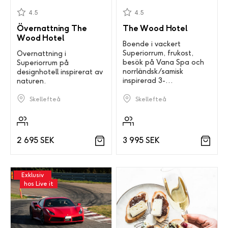
4.5
4.5
Övernattning The
The Wood Hotel
Wood Hotel
Boende i vackert
Superiorrum, frukost,
Övernattning i
besök på Vana Spa och
Superiorrum på
norrländsk/samisk
designhotell inspirerat av
inspirerad 3-
naturen.
rättersmiddag.
Skellefteå
Skellefteå
3 995 SEK
2 695 SEK
Exklusiv
hos Live it