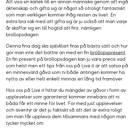
Att visa sin kärlek till en annan människa genom att ingå
äktenskap och gifta sig är något så otroligt fantastiskt
som man verkligen kommer ihåg resten av livet. En
extra bra sak med att gifta sig är ju också att man varje
år skaffar sig en till högtid att fira, nämligen
bröllopsdagen.
Denna fina dag ska självklart firas på bästa sätt och hur
gör man inte det bättre än med en fin
bröllopspresent
.
En fin present på bröllopsdagen kan ju vara precis vad
som helst men ett tips från oss på Live it är att satsa på
en minnesvärd gåva som ni både antingen kommer ha
nytta av eller helt enkelt minnas en lång tid framöver.
Hos oss på Live it hittar du mängder av gåvor i form av
upplevelser som garanterat kommer innebära att ni
båda får ett minne för livet. För med just upplevelser
och äventyr är det ju faktiskt så att det är extra roligt
om man får uppleva dem tillsammans med någon man
tycker mycket om.