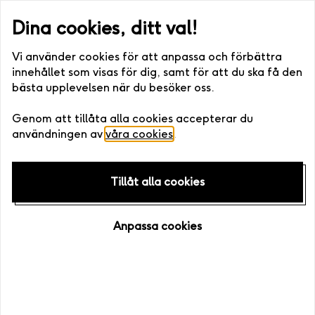
ller digitalt) •. Fri bytesrätt • Enkelt att boka >>
Snabb leverans (
Dina cookies, ditt val!
Vi använder cookies för att anpassa och förbättra
innehållet som visas för dig, samt för att du ska få den
bästa upplevelsen när du besöker oss.
Hem
/
Presenttips
/
Bröllopspresenter
/
Bröllopsdagar
Genom att tillåta alla cookies accepterar du
användningen av
våra cookies
.
Tillåt alla cookies
Anpassa cookies