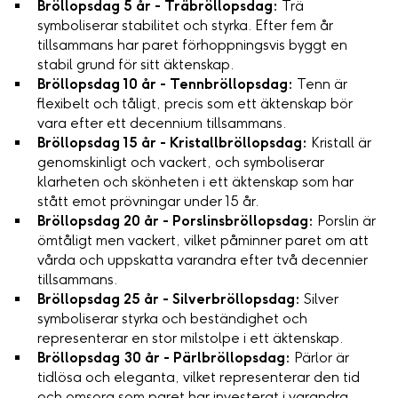
Bröllopsdag 5 år - Träbröllopsdag:
Trä
symboliserar stabilitet och styrka. Efter fem år
tillsammans har paret förhoppningsvis byggt en
stabil grund för sitt äktenskap.
Bröllopsdag 10 år - Tennbröllopsdag:
Tenn är
flexibelt och tåligt, precis som ett äktenskap bör
vara efter ett decennium tillsammans.
Bröllopsdag 15 år - Kristallbröllopsdag:
Kristall är
genomskinligt och vackert, och symboliserar
klarheten och skönheten i ett äktenskap som har
stått emot prövningar under 15 år.
Bröllopsdag 20 år - Porslinsbröllopsdag:
Porslin är
ömtåligt men vackert, vilket påminner paret om att
vårda och uppskatta varandra efter två decennier
tillsammans.
Bröllopsdag 25 år - Silverbröllopsdag:
Silver
symboliserar styrka och beständighet och
representerar en stor milstolpe i ett äktenskap.
Bröllopsdag 30 år - Pärlbröllopsdag:
Pärlor är
tidlösa och eleganta, vilket representerar den tid
och omsorg som paret har investerat i varandra