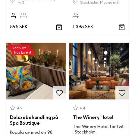
Stockholm, Malmö m.fl.
m.fl.
595 SEK
1 395 SEK
Exklusiv
hos Live it
4.9
4.4
Deluxebehandling på
The Winery Hotel
Spa Boutique
The Winery Hotel för två
i Stockholm.
Koppla av med en 90