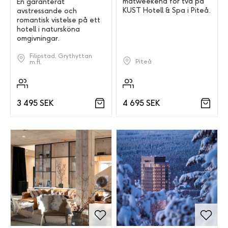
matweekend för två på
En garanterat
KUST Hotell & Spa i Piteå.
avstressande och
romantisk vistelse på ett
hotell i natursköna
omgivningar.
Filipstad, Grythyttan
Piteå
m.fl.
4 695 SEK
3 495 SEK