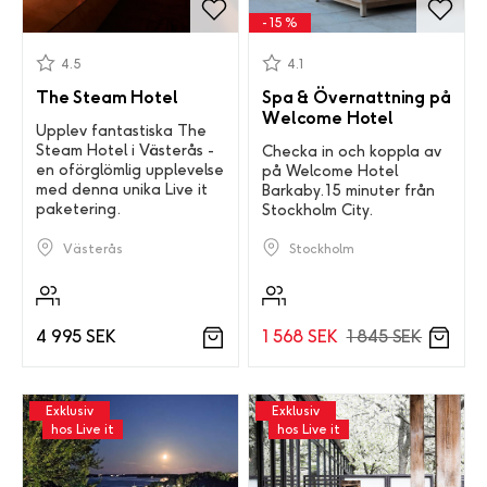
- 15 %
4.5
4.1
The Steam Hotel
Spa & Övernattning på
Welcome Hotel
Upplev fantastiska The
Steam Hotel i Västerås -
Checka in och koppla av
en oförglömlig upplevelse
på Welcome Hotel
med denna unika Live it
Barkaby. 15 minuter från
paketering.
Stockholm City.
Västerås
Stockholm
4 995 SEK
1 568 SEK
1 845 SEK
Exklusiv
Exklusiv
hos Live it
hos Live it