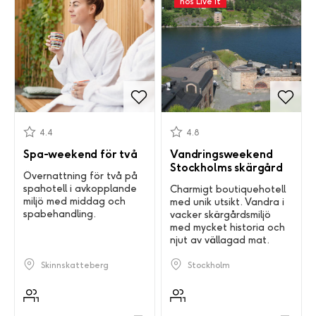
hos Live it
4.4
4.8
Spa-weekend för två
Vandringsweekend
Stockholms skärgård
Övernattning för två på
spahotell i avkopplande
Charmigt boutiquehotell
miljö med middag och
med unik utsikt. Vandra i
spabehandling.
vacker skärgårdsmiljö
med mycket historia och
njut av vällagad mat.
Skinnskatteberg
Stockholm