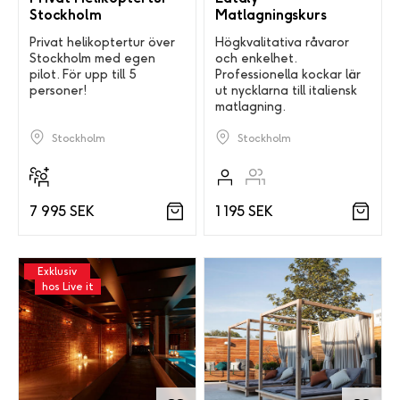
Stockholm
Matlagningskurs
Privat helikoptertur över
Högkvalitativa råvaror
Stockholm med egen
och enkelhet.
pilot. För upp till 5
Professionella kockar lär
personer!
ut nycklarna till italiensk
matlagning.
Stockholm
Stockholm
7 995 SEK
1 195 SEK
Exklusiv
hos Live it