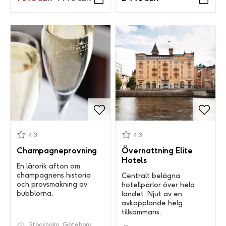
4.3
4.3
Champagneprovning
Övernattning Elite
Hotels
En lärorik afton om
champagnens historia
Centralt belägna
och provsmakning av
hotellpärlor över hela
bubblorna.
landet. Njut av en
avkopplande helg
tillsammans.
Stockholm, Göteborg