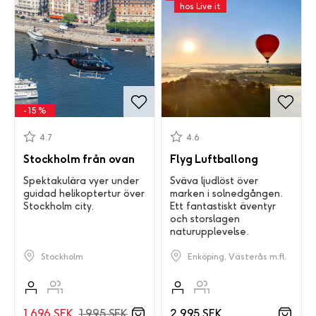
hos Live it
- 15 %
4.7
4.6
Stockholm från ovan
Flyg Luftballong
Spektakulära vyer under
Sväva ljudlöst över
guidad helikoptertur över
marken i solnedgången.
Stockholm city.
Ett fantastiskt äventyr
och storslagen
naturupplevelse.
Stockholm
Enköping, Västerås m.fl.
1 696 SEK
1 995 SEK
2 995 SEK