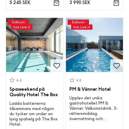
5 245 SEK
3 990 SEK
Exklusiv
Exklusiv
hos Live it
hos Live it
4.4
4.8
Spaweekend på
PM & Vänner Hotel
Quality Hotel The Box
Upplev det unika
gastrohotellet PM &
Ladda batterierna
Vänner. Välkomstdrink, 3-
tillsammans med någon
rättersmiddag,
du tycker om under en
övernattning och
lyxig spahelg på The Box
frukostbuffé.
Hotel.