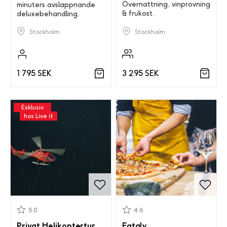
Övernattning, vinprovning
minuters avslappnande
& frukost.
deluxebehandling.
Stockholm
Stockholm
3 295 SEK
1 795 SEK
Exklusiv
hos Live it
5.0
4.6
Privat Helikoptertur
Eataly