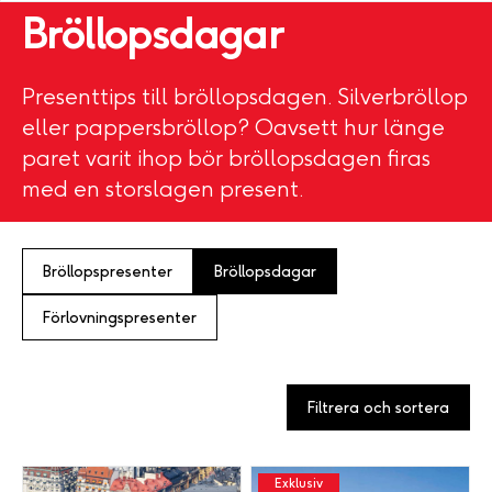
Bröllopsdagar
Presenttips till bröllopsdagen. Silverbröllop
eller pappersbröllop? Oavsett hur länge
paret varit ihop bör bröllopsdagen firas
med en storslagen present.
Bröllopspresenter
Bröllopsdagar
Förlovningspresenter
Filtrera och sortera
Exklusiv