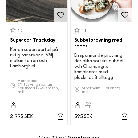
4.3
4.1
Supercar Trackday
Bubbelprovning med
tapas
Kör en supersportbil på
riktig racerbana. Välj
En spännande provning
mellan Ferrari och
där olika sorters bubbel
Lamborghini.
och Champagne
kombineras med
plockmat & tilltugg.
Härnösand
(MittSverigebanan),
Karlskoga (Gelleråsen)
Stockholm, Göteborg
m.fl.
m.fl.
2 995 SEK
595 SEK