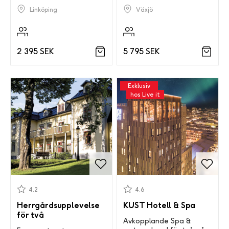
Växjö
Linköping
5 795 SEK
2 395 SEK
Exklusiv
hos Live it
4.2
4.6
Herrgårdsupplevelse
KUST Hotell & Spa
för två
Avkopplande Spa &