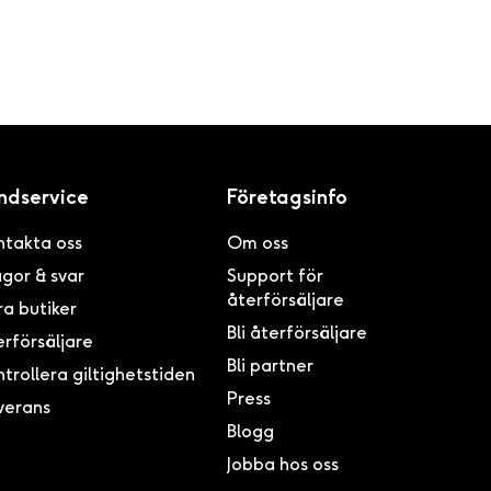
ndservice
Företagsinfo
ntakta oss
Om oss
gor & svar
Support för
återförsäljare
a butiker
Bli återförsäljare
rförsäljare
Bli partner
trollera giltighetstiden
Press
verans
Blogg
Jobba hos oss