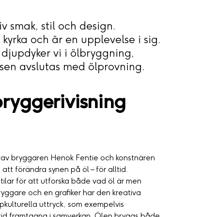
v smak, stil och design.
 kyrka och är en upplevelse i sig.
djupdyker vi i ölbryggning,
lsen avslutas med ölprovning.
ryggerivisning
 av bryggaren Henok Fentie och konstnären
t förändra synen på öl – för alltid.
tilar för att utforska både vad öl är men
ryggare och en grafiker har den kreativa
pkulturella uttryck, som exempelvis
ltid framtagna i samverkan. Ölen bryggs både