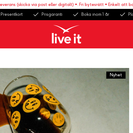
s (skicka via post eller digitalt) •. Fri bytesrätt • Enkelt att boka >
Presentkort
Prisgaranti
Boka inom 1 år
Pl
Nyhet