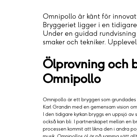
Omnipollo är känt för innovati
Bryggeriet ligger i en tidigare
Under en guidad rundvisning 
smaker och tekniker. Uppleve
Ölprovning och b
Omnipollo
Omnipollo är ett bryggeri som grundades
Karl Grandin med en gemensam vision om at
I den tidigare kyrkan bryggs en uppsjö av s
också kan bli. I partnerskapet mellan en b
processen kommit att likna den i andra po
musik. Omnipollos öl är på samma sätt al