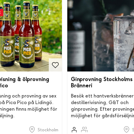
t
isning & ölprovning
Ginprovning Stockholms
Pico
Bränneri
sning och provning av sex
Besök ett hantverksbränne
 på Pica Pico på Lidingö.
destillerivisning, G&T och
ningen finns möjlighet för
ginprovning. Efter provning
ljning.
möjlighet för gårdsförsäljni
Stockholm