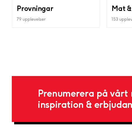
Provningar
Mat &
79 upplevelser
153 upple
Prenumerera på vårt 
inspiration & erbjuda