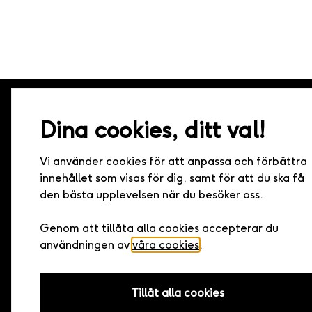
Dina cookies, ditt val!
Live it – Minnen för livet
Vi använder cookies för att anpassa och förbättra
Live it grundades 2005 och är idag marknadsledande 
innehållet som visas för dig, samt för att du ska få
upplevelsepresenter i Sverige. Med hundratals upplevel
den bästa upplevelsen när du besöker oss.
samarbete med landets bästa arrangörer har vi den h
kvaliteten och det bredaste utbudet av upplevelser.
Genom att tillåta alla cookies accepterar du
användningen av
våra cookies
.
Tillåt alla cookies