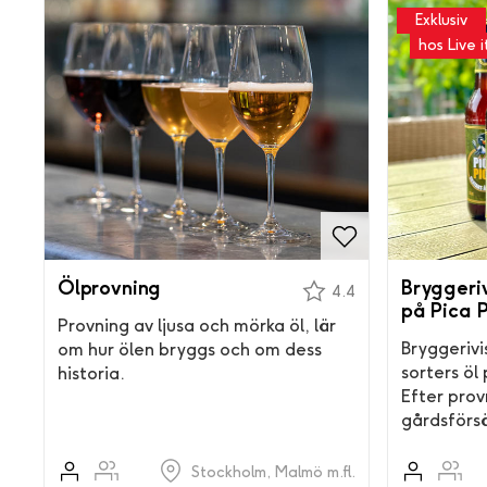
Exklusiv
hos Live i
Ölprovning
Bryggeriv
4.4
på Pica 
Provning av ljusa och mörka öl, lär
Bryggerivi
om hur ölen bryggs och om dess
sorters öl
historia.
Efter prov
gårdsförsä
Stockholm, Malmö m.fl.