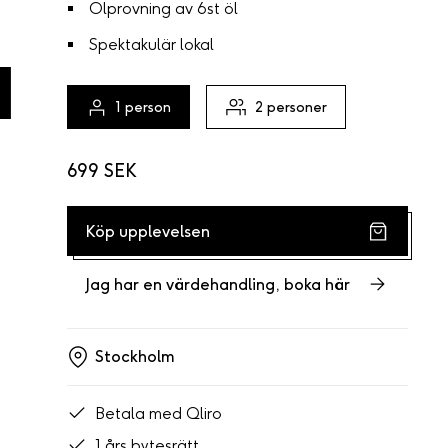
Ölprovning av 6st öl
Spektakulär lokal
1
person
2
personer
699 SEK
Köp upplevelsen
Jag har en värdehandling, boka här
Stockholm
Betala med Qliro
1 års bytesrätt