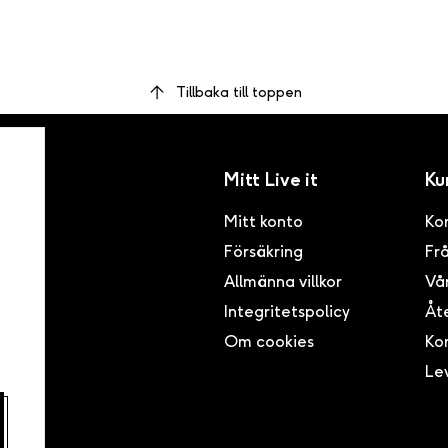
Tillbaka till toppen
Mitt Live it
Ku
Mitt konto
Ko
Försäkring
Frå
inom
ser i
Allmänna villkor
Vår
ögsta
Integritetspolicy
Åte
Om cookies
Kon
Le