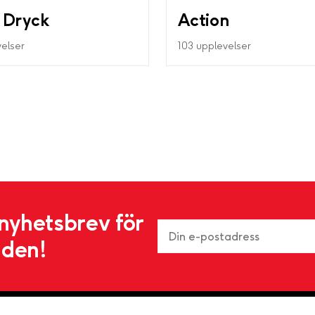
 Dryck
Action
velser
103 upplevelser
nyhetsbrev för
nden!