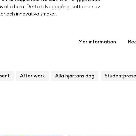
ns alla hörn. Detta tillvägagångssätt är en av
lar och innovativa smaker.
Mer information
Rec
esent
After work
Alla hjärtans dag
Studentprese