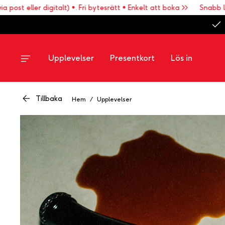
 eller digitalt) •. Fri bytesrätt • Enkelt att boka >>
Snabb leveran
Upplevelser
Presentkort
Lös in
Tillbaka
Hem
/
Upplevelser