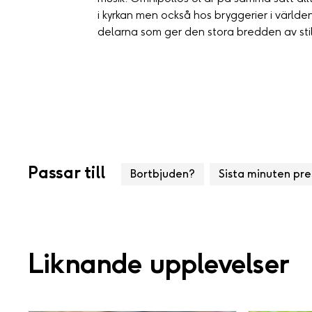
i kyrkan men också hos bryggerier i världe
delarna som ger den stora bredden av sti
Passar till
Bortbjuden?
Sista minuten pr
Liknande upplevelser