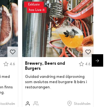
Exklusiv
hos Live it
Brewery, Beers and
Ost
4.6
4.6
Burgers
Upp
ri med
Guidad vandring med ölprovning
sma
som avslutas med burgare & bärs i
en finns
restaurangen.
ng.
Stockholm
Stockholm