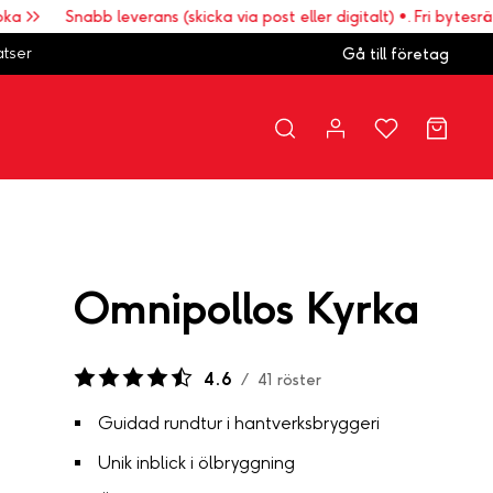
>
Snabb leverans (skicka via post eller digitalt) •. Fri bytesrätt • 
atser
Gå till företag
Omnipollos Kyrka
4.6
/
41
röster
Guidad rundtur i hantverksbryggeri
Unik inblick i ölbryggning