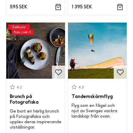
595 SEK
1 395 SEK
Exklusiv
hos Live it
4.2
4.5
Brunch på
Tandemskärmflyg
Fotografiska
Flyg som en fågel och
njut av Sveriges vackra
Ge bort en härlig brunch
landskap från ovan.
på Fotografiska och
upplev deras inspirerande
utställningar.