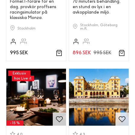
Formel 1-förare för en
70 minuters behandling,
dag, provkör proffsens
en stund av lyx i en
racingsimulator på
avkopplande miljö.
klassiska Monza.
Stockholm, Göteborg
Stockholm
m.fl.
896 SEK
995 SEK
995 SEK
Exklusiv
hos Live it
- 15 %
4.0
4.3