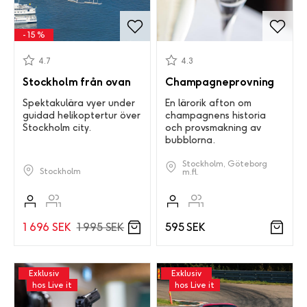
- 15 %
4.7
4.3
Stockholm från ovan
Champagneprovning
Spektakulära vyer under
En lärorik afton om
guidad helikoptertur över
champagnens historia
Stockholm city.
och provsmakning av
bubblorna.
Stockholm, Göteborg
Stockholm
m.fl.
1 696 SEK
1 995 SEK
595 SEK
Exklusiv
Exklusiv
hos Live it
hos Live it