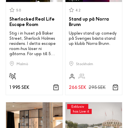
5.0
4.2
Sherlocked Real Life
Stand up på Norra
Escape Room
Brunn
Stig i in huset på Baker
Upplev stand up comedy
Street, Sherlock Holmes
på Sveriges bästa stand
residens. I detta escape
up klubb Norra Brunn.
room-hus löser ni
gåtorna. För upp till 5
pers!
Stockholm
Malmö
266 SEK
295 SEK
1 995 SEK
Exklusiv
hos Live it