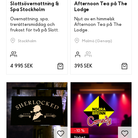
Slottsövernattning &
Afternoon Tea på The
Spa Stockholm
Lodge
Övernattning, spa,
Njut av en himmelsk
trerättersmiddag och
Afternoon Tea på The
frukost för två på Slott.
Lodge.
Stockholm
Malmö (Genarp)
4 995 SEK
395 SEK
- 10 %
Nyhet