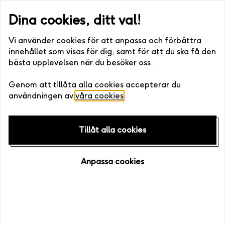
er digitalt) •. Fri bytesrätt • Enkelt att boka >>
Snabb leverans (sk
Dina cookies, ditt val!
Vi använder cookies för att anpassa och förbättra
innehållet som visas för dig, samt för att du ska få den
bästa upplevelsen när du besöker oss.
Hem
/
Presenttips
/
Födelsedagspresenter
Genom att tillåta alla cookies accepterar du
användningen av
våra cookies
.
Tillåt alla cookies
Anpassa cookies