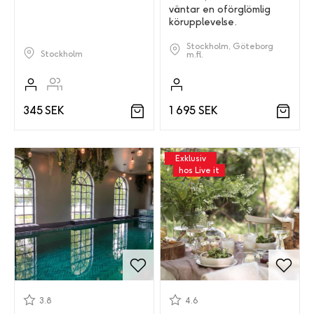
väntar en oförglömlig
körupplevelse.
Stockholm, Göteborg
Stockholm
m.fl.
345 SEK
1 695 SEK
Exklusiv
hos Live it
3.8
4.6