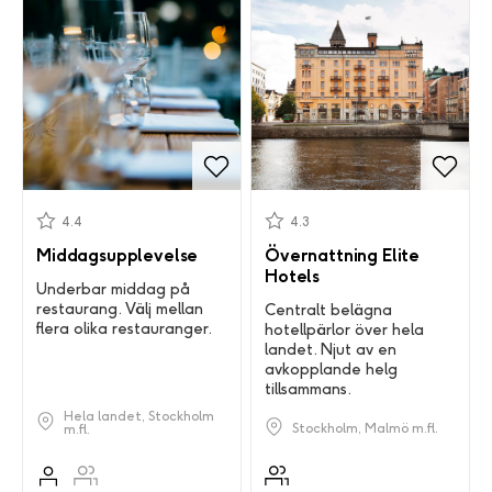
4.4
4.3
Middagsupplevelse
Övernattning Elite
Hotels
Underbar middag på
restaurang. Välj mellan
Centralt belägna
flera olika restauranger.
hotellpärlor över hela
landet. Njut av en
avkopplande helg
tillsammans.
Hela landet, Stockholm
Stockholm, Malmö m.fl.
m.fl.