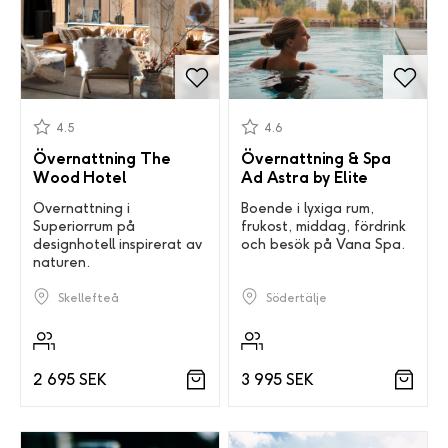
4.5
4.6
Övernattning The
Övernattning & Spa
Wood Hotel
Ad Astra by Elite
Övernattning i
Boende i lyxiga rum,
Superiorrum på
frukost, middag, fördrink
designhotell inspirerat av
och besök på Vana Spa.
naturen.
Södertälje
Skellefteå
3 995 SEK
2 695 SEK