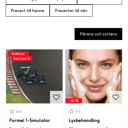
Present till henne
Presenter till vän
Filtrera och sortera
Exklusiv
hos Live it
- 10 %
4.8
4.3
Formel 1-Simulator
Lyxbehandling