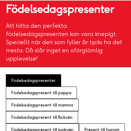
Födelsedagspresenter
Att hitta den perfekta
födelsedagspresenten kan vara knepigt.
Speciellt när den som fyller år tycks ha det
mesta. Då slår inget en oförglömlig
upplevelse!
Födelsedagspresenter
Födelsedagspresent till pappa
Födelsedagspresent till mamma
Födelsedagspresent till flickvän
Födelsedagspresent till pojkvän
Present till honom