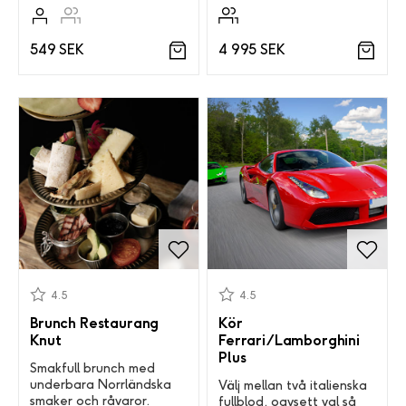
4 995 SEK
549 SEK
4.5
4.5
Brunch Restaurang
Kör
Knut
Ferrari/Lamborghini
Plus
Smakfull brunch med
underbara Norrländska
Välj mellan två italienska
smaker och råvaror.
fullblod, oavsett val så