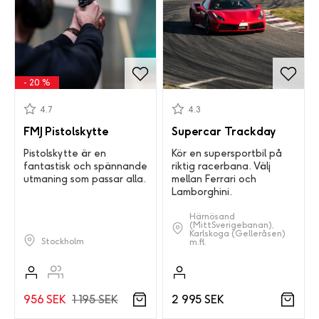
- 20 %
4.7
4.3
FMJ Pistolskytte
Supercar Trackday
Pistolskytte är en
Kör en supersportbil på
fantastisk och spännande
riktig racerbana. Välj
utmaning som passar alla.
mellan Ferrari och
Lamborghini.
Härnösand
(MittSverigebanan),
Karlskoga (Gelleråsen)
Stockholm
m.fl.
956 SEK
1 195 SEK
2 995 SEK