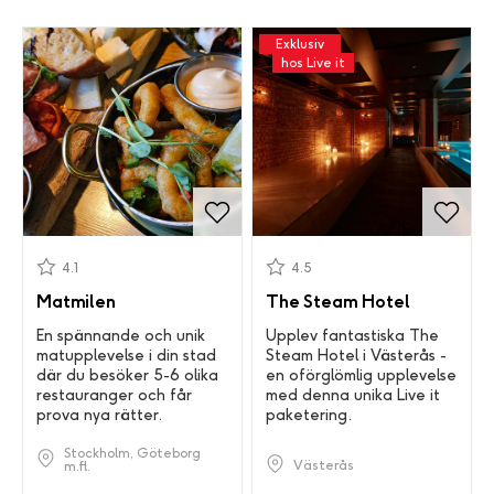
Exklusiv
hos Live it
4.1
4.5
Matmilen
The Steam Hotel
En spännande och unik
Upplev fantastiska The
matupplevelse i din stad
Steam Hotel i Västerås -
där du besöker 5-6 olika
en oförglömlig upplevelse
restauranger och får
med denna unika Live it
prova nya rätter.
paketering.
Stockholm, Göteborg
Västerås
m.fl.