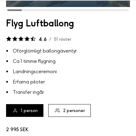
Flyg Luftballong
4.6
/
51
röster
Oförglömligt ballongäventyr
Ca 1 timme flygning
Landningsceremoni
Erfarna piloter
Transfer ingår
1
person
2
personer
2 995 SEK