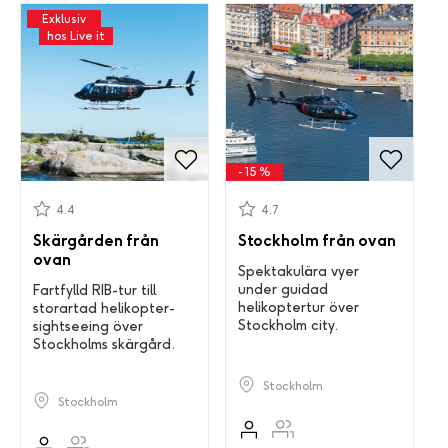
Exklusiv
hos Live it
- 15 %
4.4
4.7
Skärgården från
Stockholm från ovan
ovan
Spektakulära vyer
under guidad
Fartfylld RIB-tur till
helikoptertur över
storartad helikopter-
Stockholm city.
sightseeing över
Stockholms skärgård.
Stockholm
Stockholm