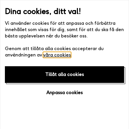
ller digitalt) •. Fri bytesrätt • Enkelt att boka >>
Snabb leverans (
Dina cookies, ditt val!
Vi använder cookies för att anpassa och förbättra
innehållet som visas för dig, samt för att du ska få den
bästa upplevelsen när du besöker oss.
Hem
/
Upplevelser
Genom att tillåta alla cookies accepterar du
användningen av
våra cookies
.
Exklusiv
hos Live it
Tillåt alla cookies
Anpassa cookies
Play