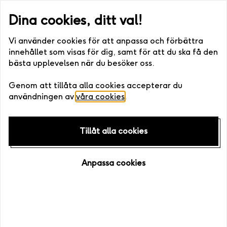
post eller digitalt) •. Fri bytesrätt • Enkelt att boka >>
Snabb lev
Dina cookies, ditt val!
Vi använder cookies för att anpassa och förbättra
innehållet som visas för dig, samt för att du ska få den
bästa upplevelsen när du besöker oss.
Hem
/
Upplevelser
Genom att tillåta alla cookies accepterar du
användningen av
våra cookies
.
Tillåt alla cookies
Anpassa cookies