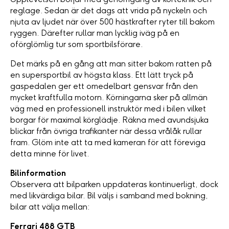
reglage. Sedan är det dags att vrida på nyckeln och
njuta av ljudet när över 500 hästkrafter ryter till bakom
ryggen. Därefter rullar man lycklig iväg på en
oförglömlig tur som sportbilsförare.
Det märks på en gång att man sitter bakom ratten på
en supersportbil av högsta klass. Ett lätt tryck på
gaspedalen ger ett omedelbart gensvar från den
mycket kraftfulla motorn. Körningarna sker på allmän
väg med en professionell instruktör med i bilen vilket
borgar för maximal körglädje. Räkna med avundsjuka
blickar från övriga trafikanter när dessa vrålåk rullar
fram. Glöm inte att ta med kameran för att föreviga
detta minne för livet.
Bilinformation
Observera att bilparken uppdateras kontinuerligt, dock
med likvärdiga bilar. Bil väljs i samband med bokning,
bilar att välja mellan:
Ferrari 488 GTB