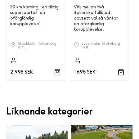
30 km körning i en riktig
Välj mellan två
supersportbil, en
italienska fullblod,
oförglömlig
oavsett val så väntar
körupplevelse!
en oförglömlig
körupplevelse.
Stockholm, Göteborg
Stockholm, Göteborg
m.fl.
m.fl.
2 995 SEK
1 695 SEK
Liknande kategorier