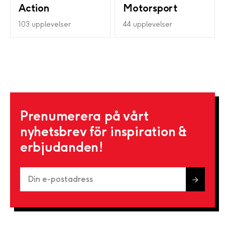
Action
Motorsport
103 upplevelser
44 upplevelser
Prenumerera på vårt
nyhetsbrev för inspiration &
erbjudanden!