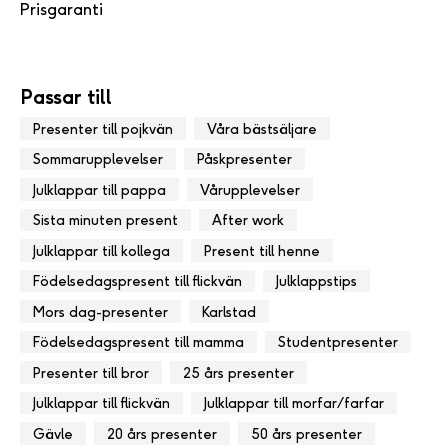
Prisgaranti
Passar till
Presenter till pojkvän
Våra bästsäljare
Sommarupplevelser
Påskpresenter
Julklappar till pappa
Vårupplevelser
Sista minuten present
After work
Julklappar till kollega
Present till henne
Födelsedagspresent till flickvän
Julklappstips
Mors dag-presenter
Karlstad
Födelsedagspresent till mamma
Studentpresenter
Presenter till bror
25 års presenter
Julklappar till flickvän
Julklappar till morfar/farfar
Gävle
20 års presenter
50 års presenter