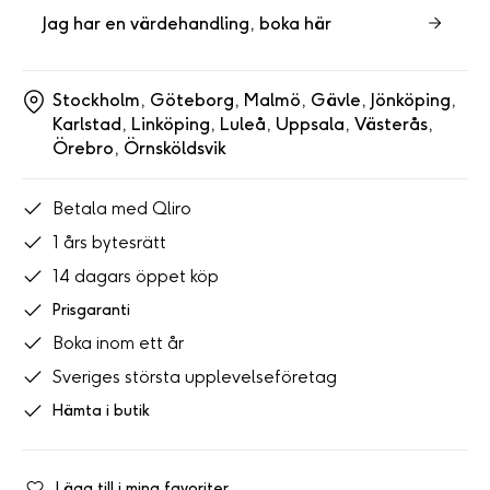
Jag har en värdehandling, boka här
Stockholm,
Göteborg,
Malmö,
Gävle,
Jönköping,
Karlstad,
Linköping,
Luleå,
Uppsala,
Västerås,
Örebro,
Örnsköldsvik
Betala med Qliro
1 års bytesrätt
14 dagars öppet köp
Prisgaranti
Boka inom ett år
Sveriges största upplevelseföretag
Hämta i butik
Lägg till i mina favoriter