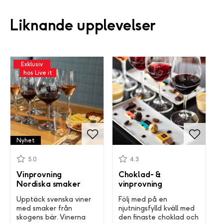
Liknande upplevelser
Exklusiv
hos Live it
Nyhet
5.0
4.3
Vinprovning
Choklad- &
Nordiska smaker
vinprovning
Upptäck svenska viner
Följ med på en
med smaker från
njutningsfylld kväll med
skogens bär. Vinerna
den finaste choklad och