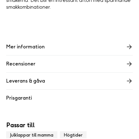
smakerna. Det blir en intressant afton med spännande
smakkombinationer.
Mer information
Recensioner
Leverans & gåva
Prisgaranti
Passar till
Julklappar till mamma
Högtider