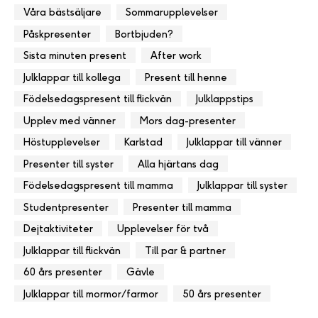
Våra bästsäljare
Sommarupplevelser
Påskpresenter
Bortbjuden?
Sista minuten present
After work
Julklappar till kollega
Present till henne
Födelsedagspresent till flickvän
Julklappstips
Upplev med vänner
Mors dag-presenter
Höstupplevelser
Karlstad
Julklappar till vänner
Presenter till syster
Alla hjärtans dag
Födelsedagspresent till mamma
Julklappar till syster
Studentpresenter
Presenter till mamma
Dejtaktiviteter
Upplevelser för två
Julklappar till flickvän
Till par & partner
60 års presenter
Gävle
Julklappar till mormor/farmor
50 års presenter