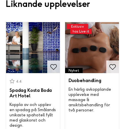
Liknande upplevelser
Exklusiv
hos Live it
Nyhet
Duobehandling
4.4
En härlig avkopplande
Spadag Kosta Boda
upplevelse med
Art Hotel
massage &
Koppla av och upplev
ansiktsbehandling för
en spadag på Smålands
två personer.
unikaste spahotell fyllt
med glaskonst och
design.