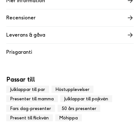
Mer information
Recensioner
Leverans & gåva
Prisgaranti
Passar till
Julklappar till par
Höstupplevelser
Presenter till mamma
Julklappar till pojkvän
Fars dag-presenter
50 års presenter
Present till flickvän
Möhippa