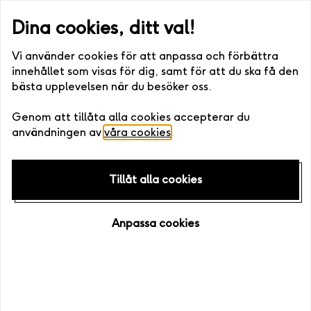
st eller digitalt) •. Fri bytesrätt • Enkelt att boka >>
Snabb levera
Dina cookies, ditt val!
Vi använder cookies för att anpassa och förbättra
innehållet som visas för dig, samt för att du ska få den
bästa upplevelsen när du besöker oss.
Hem
/
Upplevelser
Genom att tillåta alla cookies accepterar du
användningen av
våra cookies
.
Tillåt alla cookies
Anpassa cookies