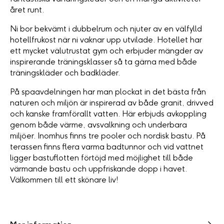
året runt.
Ni bor bekvämt i dubbelrum och njuter av en välfylld
hotellfrukost när ni vaknar upp utvilade. Hotellet har
ett mycket välutrustat gym och erbjuder mängder av
inspirerande träningsklasser så ta gärna med både
träningskläder och badkläder.
På spaavdelningen har man plockat in det bästa från
naturen och miljön är inspirerad av både granit, drivved
och kanske framförallt vatten. Här erbjuds avkoppling
genom både värme, avsvalkning och underbara
miljöer. Inomhus finns tre pooler och nordisk bastu. På
terassen finns flera varma badtunnor och vid vattnet
ligger bastuflotten förtöjd med möjlighet till både
värmande bastu och uppfriskande dopp i havet.
Välkommen till ett skönare liv!